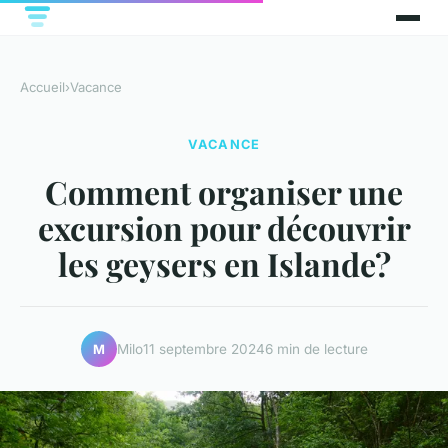
Accueil
›
Vacance
VACANCE
Comment organiser une
excursion pour découvrir
les geysers en Islande?
Milo
11 septembre 2024
6 min de lecture
M