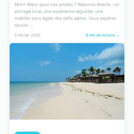
Mont-Blanc pour vos projets ? Réponse directe : un
ancrage local, une expérience aiguisée, une
maîtrise sans égale des défis alpins. Vous espérez
réussir ...
3 février 2026
9 min de lecture →