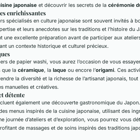
isine japonaise
et découvrir les secrets de la
cérémonie d
es enrichissantes
s spécialisés en culture japonaise sont souvent invités à b
pertise et leurs anecdotes sur les traditions et l’histoire du
 une excellente préparation avant de participer aux atelier
ant un contexte historique et culturel précieux.
ques
iers de papier washi, vous aurez l’occasion de vous essayer
s que la
céramique
, la
laque
ou encore l’
origami
. Ces activ
dre la diversité et la richesse de l’artisanat japonais, tou
 manuelles et créatives.
t détente
incluent également une découverte gastronomique du Japon.
es menus inspirés de la cuisine japonaise, utilisant des ingr
e journée d’ateliers et d’exploration, vous pourrez vous dé
rofitant de massages et de soins inspirés des traditions jap