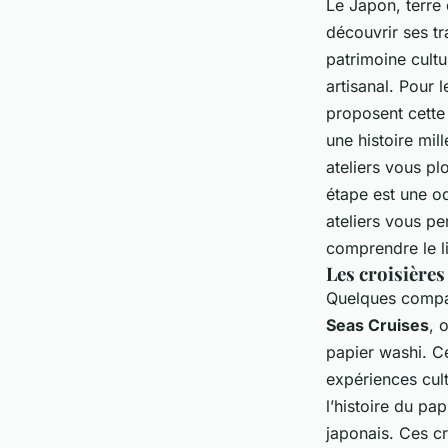
Le Japon, terre
découvrir ses tr
patrimoine cult
artisanal. Pour 
proposent cette
une histoire mil
ateliers vous pl
étape est une od
ateliers vous p
comprendre le li
Les croisières
Quelques compag
Seas Cruises
, 
papier washi. C
expériences cul
l’histoire du pap
japonais. Ces c