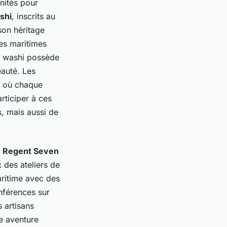
nités pour
shi
, inscrits au
son héritage
ies maritimes
er washi possède
eauté. Les
l, où chaque
rticiper à ces
, mais aussi de
t
Regent Seven
c des ateliers de
aritime avec des
nférences sur
s artisans
e aventure