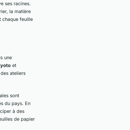
e ses racines.
ier, la matière
t chaque feuille
rs une
yoto
et
 des ateliers
ales sont
és du pays. En
iciper à des
euilles de papier