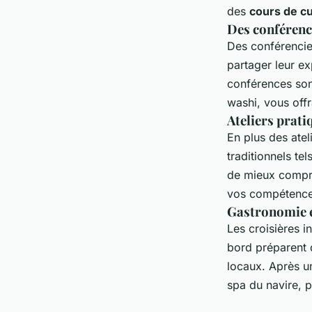
des
cours de cu
Des conférenc
Des conférencier
partager leur ex
conférences sont
washi, vous offr
Ateliers prati
En plus des atel
traditionnels tel
de mieux compren
vos compétences
Gastronomie e
Les croisières 
bord préparent d
locaux. Après un
spa du navire, p