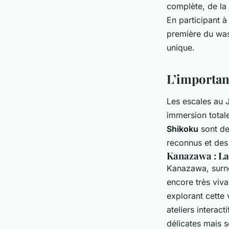
complète, de la
En participant à
première du wash
unique.
L’importanc
Les escales au 
immersion total
Shikoku
sont des
reconnus et des 
Kanazawa : La
Kanazawa, surnom
encore très viva
explorant cette 
ateliers interac
délicates mais s