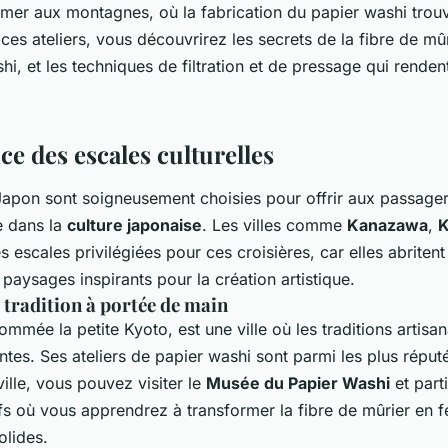
 mer aux montagnes, où la fabrication du papier washi trouv
 ces ateliers, vous découvrirez les secrets de la fibre de mûr
i, et les techniques de filtration et de pressage qui renden
e des escales culturelles
Japon sont soigneusement choisies pour offrir aux passage
e dans la
culture japonaise
. Les villes comme
Kanazawa
,
K
 escales privilégiées pour ces croisières, car elles abritent
paysages inspirants pour la création artistique.
 tradition à portée de main
mée la petite Kyoto, est une ville où les traditions artisan
ntes. Ses ateliers de papier washi sont parmi les plus réput
ville, vous pouvez visiter le
Musée du Papier Washi
et part
tifs où vous apprendrez à transformer la fibre de mûrier en f
olides.