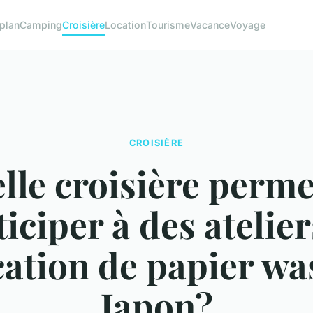
plan
Camping
Croisière
Location
Tourisme
Vacance
Voyage
CROISIÈRE
lle croisière perme
ticiper à des atelier
cation de papier wa
Japon?