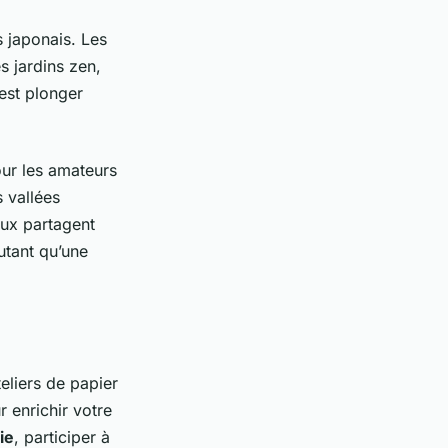
s japonais. Les
s jardins zen,
’est plonger
our les amateurs
s vallées
aux partagent
utant qu’une
eliers de papier
r enrichir votre
ie
, participer à