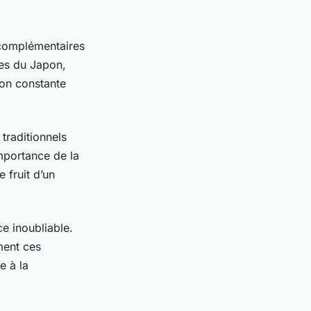
 complémentaires
ges du Japon,
ion constante
traditionnels
mportance de la
 fruit d’un
e inoubliable.
ment ces
e à la