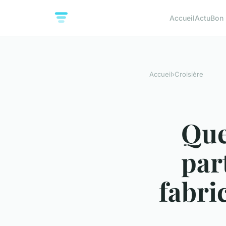
Accueil
Actu
Bon 
Accueil
›
Croisière
Que
par
fabri