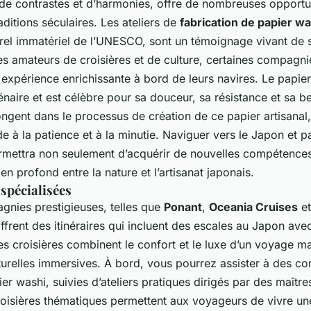
 de contrastes et d’harmonies, offre de nombreuses opportu
aditions séculaires. Les ateliers de
fabrication de papier wa
urel immatériel de l’UNESCO, sont un témoignage vivant de 
les amateurs de croisières et de culture, certaines compagn
 expérience enrichissante à bord de leurs navires. Le papi
lénaire et est célèbre pour sa douceur, sa résistance et sa b
ongent dans le processus de création de ce papier artisana
e à la patience et à la minutie. Naviguer vers le Japon et pa
ermettra non seulement d’acquérir de nouvelles compétences
en profond entre la nature et l’artisanat japonais.
 spécialisées
nies prestigieuses, telles que
Ponant
,
Oceania Cruises
e
offrent des itinéraires qui incluent des escales au Japon ave
es croisières combinent le confort et le luxe d’un voyage m
turelles immersives. À bord, vous pourrez assister à des co
ier washi, suivies d’ateliers pratiques dirigés par des maître
roisières thématiques permettent aux voyageurs de vivre un