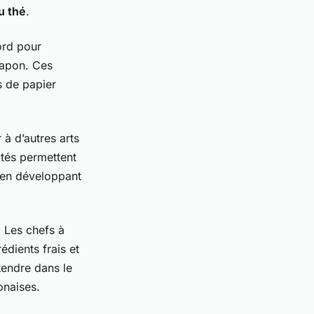
u thé
.
ord pour
 Japon. Ces
s de papier
 à d’autres arts
ités permettent
t en développant
 Les chefs à
édients frais et
tendre dans le
onaises.