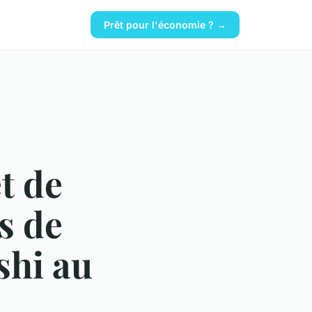
Prêt pour l'économie ? →
t de
s de
shi au